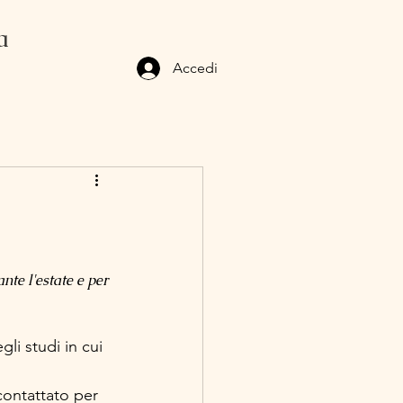
a
Accedi
te l'estate e per 
li studi in cui 
ontattato per 