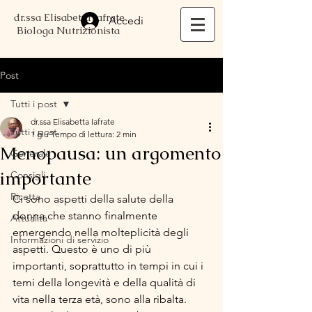
dr.ssa Elisabetta Iafrate
Accedi
Biologa Nutrizionista
Post
Tutti i post
dr.ssa Elisabetta Iafrate
Tutti i post
1 giu
Tempo di lettura: 2 min
Menopausa: un argomento
Generale
importante
Consigli
Ricetta
Ci sono aspetti della salute della 
donna che stanno finalmente 
Attualità
emergendo nella molteplicità degli 
Informazioni di servizio
aspetti. Questo è uno di più 
importanti, soprattutto in tempi in cui i 
temi della longevità e della qualità di 
vita nella terza età, sono alla ribalta.