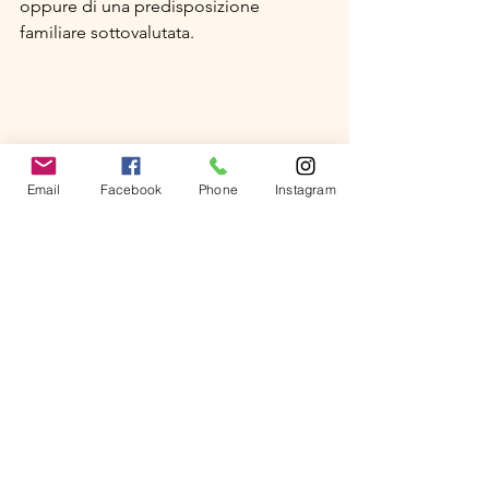
oppure di una predisposizione 
familiare sottovalutata.
Email
Facebook
Phone
Instagram
benessere psicofisico
Menopausa
Prevenzione
Adolescenza
Osteoporosi
Generale