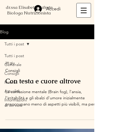
dr.ssa Elisabetta Iafrate
Accedi
Biologa Nutrizionista
Blog
Tutti i post
Tutti i post
29 giu
Generale
Consigli
Consigli
Con testa e cuore altrove
Ricetta
Attualità
La confusione mentale (Brain fog), l'ansia,
l'irritabilità e gli sbalzi d'umore inizialmente
Informazioni
preoccupano meno di aspetti più visibili, ma per
di servizio
alcune donne, non tutte, possono diventare il
problema principale della menopausa perché
creano problemi affettivi e relazionali.