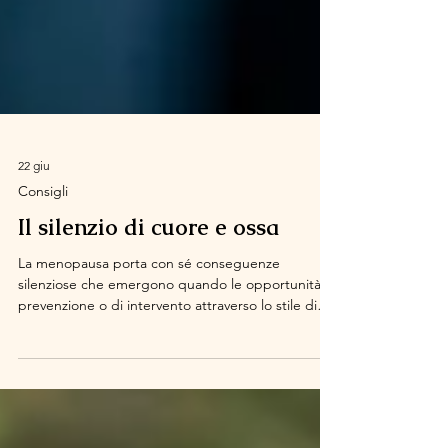
22 giu
Consigli
Il silenzio di cuore e ossa
La menopausa porta con sé conseguenze
silenziose che emergono quando le opportunità di
prevenzione o di intervento attraverso lo stile di
vita sono ormai superate. Tra queste ci sono le
malattie cardiovascolari e l'osteoporosi. Gli
estrogeni esercitano un effetto protettivo diretto
sulle arterie e sul sistema scheletrico. La loro
riduzione accelera il ricambio osseo, aumentando