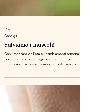
15 giu
Consigli
Salviamo i muscoli!
Con l'avanzare dell'età e i cambiamenti ormonali,
l'organismo perde progressivamente massa
muscolare magra (sarcopenia), questo vale per gli
uomini e per le donne, ma noi ce ne accorgiamo
nelle prime fasi della menopausa perché il nostro
calo ormonale è molto più rapido. Spesso mi
hanno descritto questa condizione con frasi del
tipo "non riesco a fare più niente" oppure "sono