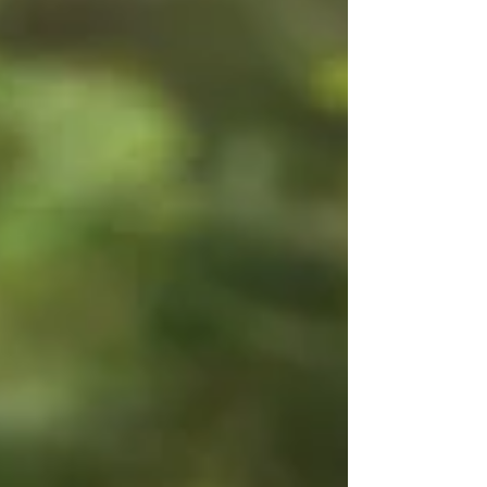
così il rischio di osteoporosi, riduce l'elasticità delle
arterie e altera il metabolismo dei grass